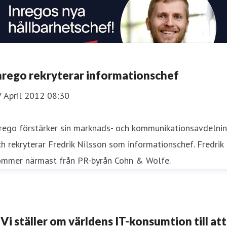
nrego rekryterar informationschef
7 April 2012 08:30
nrego förstärker sin marknads- och kommunikationsavdelni
h rekryterar Fredrik Nilsson som informationschef. Fredrik
ommer närmast från PR-byrån Cohn & Wolfe.
Vi ställer om världens IT-konsumtion till att