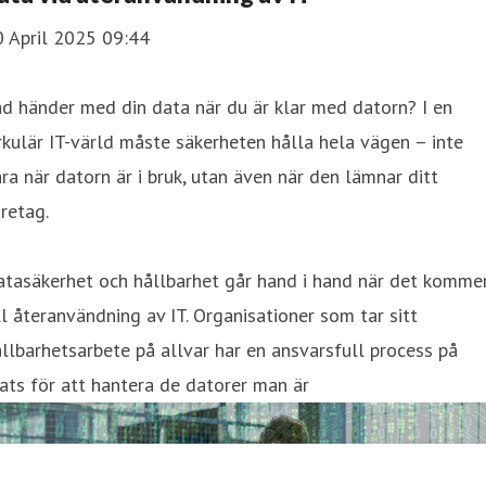
0 April 2025 09:44
d händer med din data när du är klar med datorn? I en
rkulär IT-värld måste säkerheten hålla hela vägen – inte
ra när datorn är i bruk, utan även när den lämnar ditt
retag.
atasäkerhet och hållbarhet går hand i hand när det komme
ll återanvändning av IT. Organisationer som tar sitt
llbarhetsarbete på allvar har en ansvarsfull process på
ats för att hantera de datorer man är