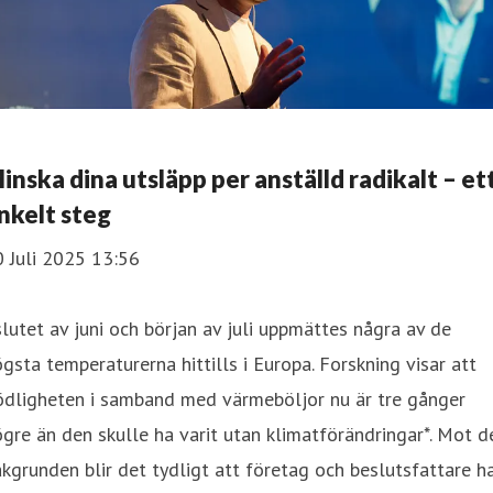
inska dina utsläpp per anställd radikalt – et
nkelt steg
 Juli 2025 13:56
slutet av juni och början av juli uppmättes några av de
gsta temperaturerna hittills i Europa. Forskning visar att
ödligheten i samband med värmeböljor nu är tre gånger
gre än den skulle ha varit utan klimatförändringar*. Mot d
kgrunden blir det tydligt att företag och beslutsfattare h