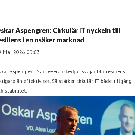
skar Aspengren: Cirkulär IT nyckeln till
esiliens i en osäker marknad
9 Maj 2026 09:03
kar Aspengren: När leveranskedjor svajar blir resiliens
ktigare än effektivitet. Så stärker cirkulär IT både tillgång
h stabilitet.