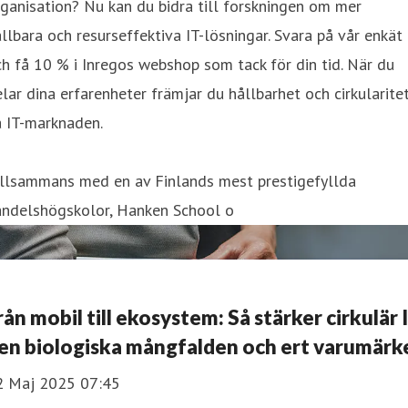
ganisation? Nu kan du bidra till forskningen om mer
llbara och resurseffektiva IT-lösningar. Svara på vår enkät
h få 10 % i Inregos webshop som tack för din tid. När du
lar dina erfarenheter främjar du hållbarhet och cirkularite
å IT-marknaden.
illsammans med en av Finlands mest prestigefyllda
andelshögskolor, Hanken School o
rån mobil till ekosystem: Så stärker cirkulär 
en biologiska mångfalden och ert varumärk
2 Maj 2025 07:45