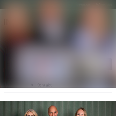
Senaste nyheterna
Nyhetsarkiv
Sök i nyhetsrumm
Följ
Följer
Mediearkiv
Event
Kontakt