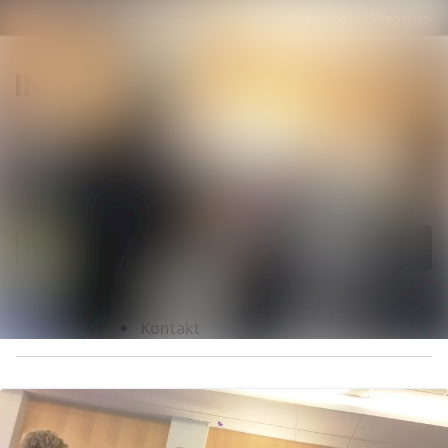
Senaste nyheterna
Nyhetsarkiv
Sök i nyhetsrumm
Följ
Följer
Mediearkiv
Event
Kontakt