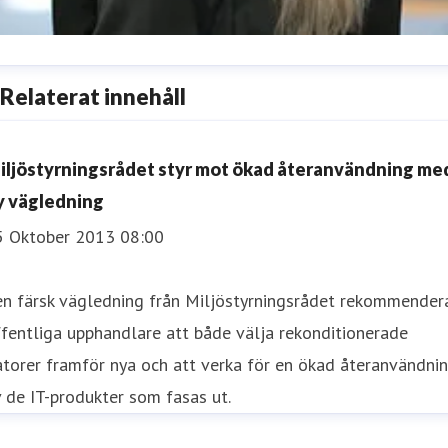
aniella Lundgren
Relaterat innehåll
resskontakt
Kommunikatör
daniella.lundgren@inrego.se
724012286
iljöstyrningsrådet styr mot ökad återanvändning me
y vägledning
5 Oktober 2013 08:00
en färsk vägledning från Miljöstyrningsrådet rekommender
fentliga upphandlare att både välja rekonditionerade
torer framför nya och att verka för en ökad återanvändni
 de IT-produkter som fasas ut.