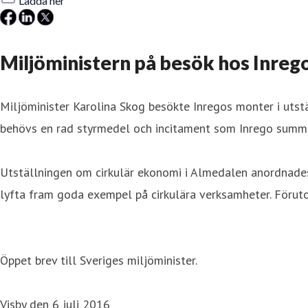
Ladda ner
Miljöministern på besök hos Inreg
Miljöminister Karolina Skog besökte Inregos monter i utst
behövs en rad styrmedel och incitament som Inrego summera
Utställningen om cirkulär ekonomi i Almedalen anordnades 
lyfta fram goda exempel på cirkulära verksamheter. Föruto
Öppet brev till Sveriges miljöminister.
Visby den 6 juli 2016