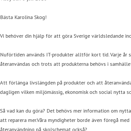
Bästa Karolina Skog!
Vi behöver din hjälp för att göra Sverige världsledande in
Nuförtiden används IT-produkter alltför kort tid. Varje år
återanvändas och trots att produkterna behövs i samhället.
Att förlänga livslängden på produkter och att återanvända
dagligen vilken miljömässig, ekonomisk och social nytta som
Så vad kan du göra? Det behövs mer information om nyttan
att reparera mer.Våra myndigheter borde även föregå med 
återanvändning på skolschemat också?