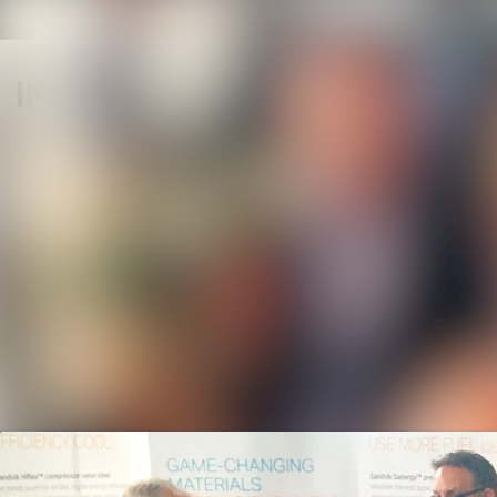
Senaste nyheterna
Nyhetsarkiv
Mediearkiv
Event
Kontakt