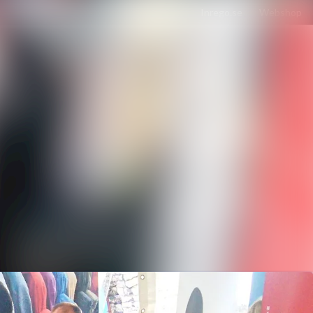
Sök i nyhetsrummet
Följ
Följer