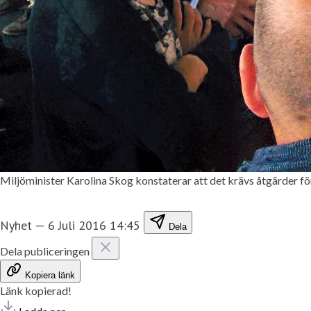
Miljöminister Karolina Skog konstaterar att det krävs åtgärder fö
Nyhet
—
6 Juli 2016 14:45
Dela
Dela publiceringen
Kopiera länk
Länk kopierad!