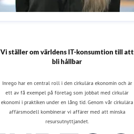
aniella Lundgren
resskontakt
Kommunikatör
daniella.lundgren@inrego.se
724012286
Vi ställer om världens IT-konsumtion till att
bli hållbar
Inrego har en central roll i den cirkulära ekonomin och är
ett av få exempel på företag som jobbat med cirkulär
ekonomi i praktiken under en lång tid. Genom vår cirkulära
affärsmodell kombinerar vi affärer med att minska
resursutnyttjandet.