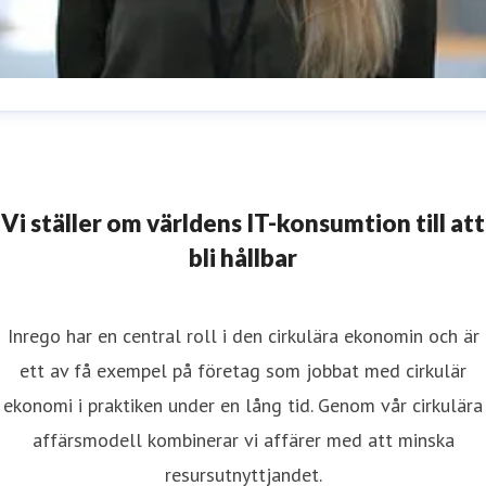
aniella Lundgren
resskontakt
Kommunikatör
daniella.lundgren@inrego.se
724012286
Vi ställer om världens IT-konsumtion till att
bli hållbar
Inrego har en central roll i den cirkulära ekonomin och är
ett av få exempel på företag som jobbat med cirkulär
ekonomi i praktiken under en lång tid. Genom vår cirkulära
affärsmodell kombinerar vi affärer med att minska
resursutnyttjandet.