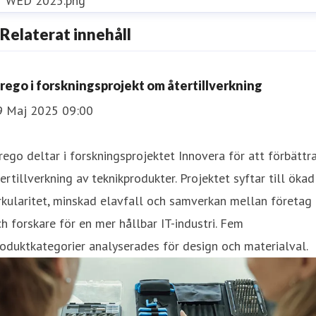
WED 2025.png
Relaterat innehåll
nrego i forskningsprojekt om återtillverkning
9 Maj 2025 09:00
rego deltar i forskningsprojektet Innovera för att förbättr
ertillverkning av teknikprodukter. Projektet syftar till ökad
rkularitet, minskad elavfall och samverkan mellan företag
h forskare för en mer hållbar IT-industri. Fem
oduktkategorier analyserades för design och materialval.