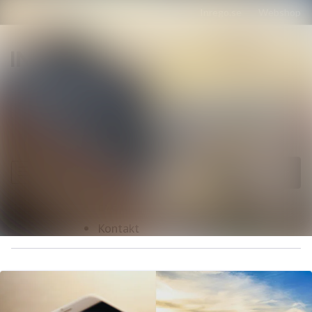
Senaste nyheterna
Nyhetsarkiv
Sök i nyhetsrumm
Följ
Följer
Mediearkiv
Event
Kontakt