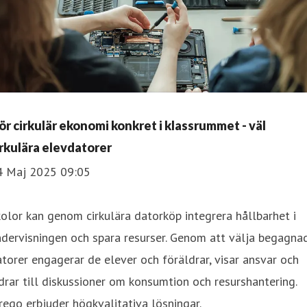
ör cirkulär ekonomi konkret i klassrummet - väl
irkulära elevdatorer
4 Maj 2025 09:05
olor kan genom cirkulära datorköp integrera hållbarhet i
dervisningen och spara resurser. Genom att välja begagna
torer engagerar de elever och föräldrar, visar ansvar och
drar till diskussioner om konsumtion och resurshantering.
rego erbjuder högkvalitativa lösningar.