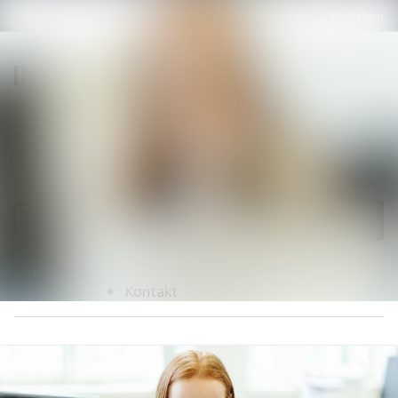
Senaste nyheterna
Nyhetsarkiv
Sök i nyhetsrumm
Följ
Följer
Mediearkiv
Event
Kontakt