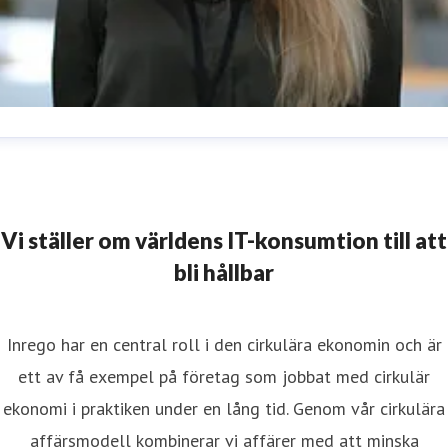
aniella Lundgren
resskontakt
Kommunikatör
daniella.lundgren@inrego.se
724012286
Vi ställer om världens IT-konsumtion till att
bli hållbar
Inrego har en central roll i den cirkulära ekonomin och är
ett av få exempel på företag som jobbat med cirkulär
ekonomi i praktiken under en lång tid. Genom vår cirkulära
affärsmodell kombinerar vi affärer med att minska