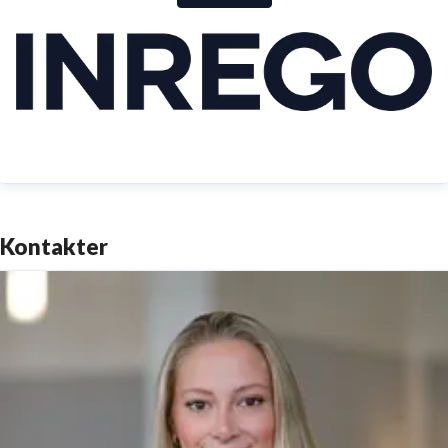
Inrego AB grundades 1995 och omsätter idag ca 120
miljoner med 60 anställda. Inrego stod som vinnare
av ”Swedbanks Hållbarhetspris” 2010 och är
certifierat genom kvalitet: ISO-9001, miljö: ISO-
14001, informationssäkerhet: ISO 27001 samt
arbetsmiljö OHSAS-18001. Läs mer på
Kontakter
www.inrego.se.