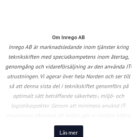
Om Inrego AB
Inrego AB är marknadsledande inom tjänster kring
teknikskiften med specialkompetens inom återtag,
genomgång och vidareförsäljning av den använda IT-
utrustningen. Vi agerar över hela Norden och ser till
så att denna sista del i teknikskiftet genomförs på
optimalt sätt beträffande säkerhets-, miljö- och
logistikaspekter. Genom att minimera använd IT-
utrustnings påverkan på miljön gör vi världen bättre.
Det vinner både du som säljer, köper och framför allt
Läs mer
miljön på.