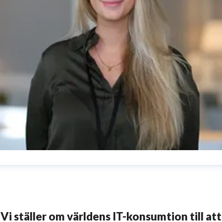
aniella Lundgren
resskontakt
Kommunikatör
daniella.lundgren@inrego.se
724012286
Vi ställer om världens IT-konsumtion till att