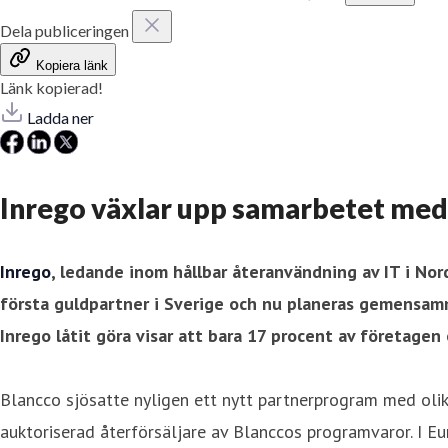
Dela publiceringen
Kopiera länk
Länk kopierad!
Ladda ner
Inrego växlar upp samarbetet med
Inrego
, ledande inom hållbar återanvändning av IT i No
första guldpartner i Sverige och nu planeras gemensamm
Inrego låtit göra visar att bara 17 procent av företage
Blancco sjösatte nyligen ett nytt partnerprogram med olik
auktoriserad återförsäljare av Blanccos programvaror. I E