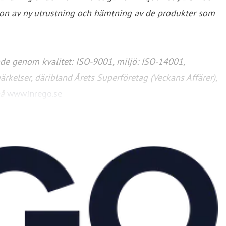
ation av ny utrustning och hämtning av de produkter som
rade genom kvalitet: ISO-9001, miljö: ISO-14001,
rkelser, däribland Årets Superföretag (Veckans Affärer),
på
www.inrego.se