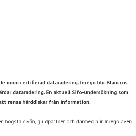
e inom certifierad dataradering. Inrego blir Blanccos
rdar dataradering. En aktuell Sifo-undersökning som
tt rensa hårddiskar från information.
den högsta nivån, guldpartner och därmed blir Inrego även