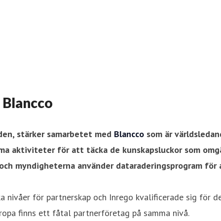
 Blancco
rden, stärker samarbetet med
Blancco
som är världsledand
a aktiviteter för att täcka de kunskapsluckor som omgä
n och myndigheterna använder dataraderingsprogram för a
a nivåer för partnerskap och Inrego kvalificerade sig för 
uropa finns ett fåtal partnerföretag på samma nivå.