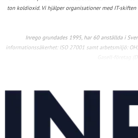
ton koldioxid. Vi hjälper organisationer med IT-skifte
Inrego grundades 1995, har 60 anställda i Sveri
informationssäkerhet: ISO 27001 samt arbetsmiljö: OHSAS
Gasell-företag (