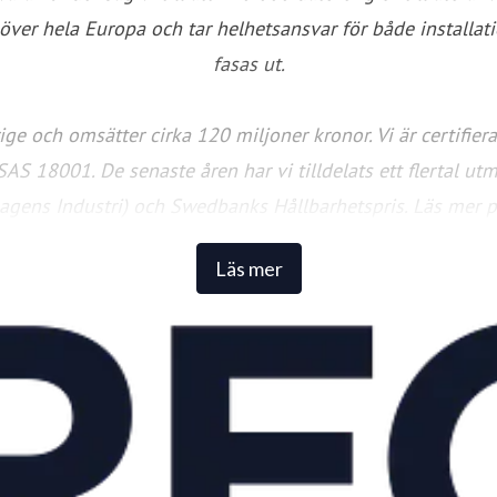
n över hela Europa och tar helhetsansvar för både install
fasas ut.
ge och omsätter cirka 120 miljoner kronor. Vi är certifie
 18001. De senaste åren har vi tilldelats ett flertal utmä
Dagens Industri) och Swedbanks Hållbarhetspris. Läs mer 
Läs mer