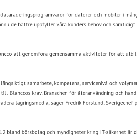
 dataraderingsprogramvaror för datorer och mobiler i mång
 ännu de bättre uppfyller våra kunders behov och samtidigt 
co att genomföra gemensamma aktiviteter för att utbilda
r långsiktigt samarbete, kompetens, servicenivå och volymer
till Blanccos krav. Branschen för återanvändning och hand
adera lagringsmedia, säger Fredrik Forslund, Sverigechef 
12 bland börsbolag och myndigheter kring IT-säkerhet är 