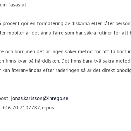
som fasas ut.
 procent gör en formatering av diskarna eller låter persona
ler mobiler är det ännu färre som har säkra rutiner för att
 och borr, men det är ingen säker metod för att ta bort in
 finns kvar på hårddisken. Det finns bara två säkra metode
 kan återanvändas efter raderingen så är det direkt onödig
post:
jonas.karlsson@inrego.se
: +46 70 7107787, e-post: