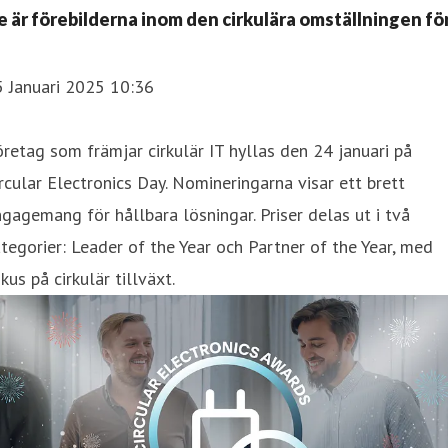
e är förebilderna inom den cirkulära omställningen fö
T
5 Januari 2025 10:36
retag som främjar cirkulär IT hyllas den 24 januari på
rcular Electronics Day. Nomineringarna visar ett brett
gagemang för hållbara lösningar. Priser delas ut i två
tegorier: Leader of the Year och Partner of the Year, med
kus på cirkulär tillväxt.