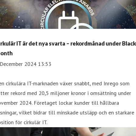
irkulär IT är det nya svarta – rekordmånad under Black
onth
 December 2024 13:53
en cirkulära IT-marknaden växer snabbt, med Inrego som
tter rekord med 20,5 miljoner kronor i omsättning under
vember 2024. Företaget lockar kunder till hållbara
sningar, vilket bidrar till minskade utsläpp och en starkare
sition för cirkulär IT.