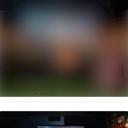
Senaste nyheterna
Nyhetsarkiv
Sök i nyhetsrumm
Följ
Följer
Mediearkiv
Event
Kontakt