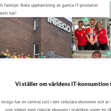
h familjer. Boka upphämtning av gamla IT-produkter
kelt här!
Vi ställer om världens IT-konsumtion til
Inrego har en central roll i den cirkulära ekonomin och är
som jobbat med cirkulär ekonomi i praktiken under en lå