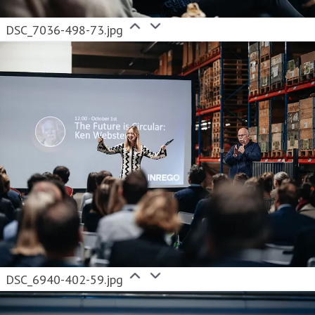
DSC_7036-498-73.jpg
DSC_6940-402-59.jpg